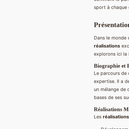
Pablo
•
4 novembre 2024
•
7 min de lecture
sport à chaque é
Présentatio
Dans le monde d
réalisations
exc
explorons ici la
Biographie et 
Le parcours de
expertise. Il a 
un mélange de d
bases de ses su
Réalisations 
Les
réalisations