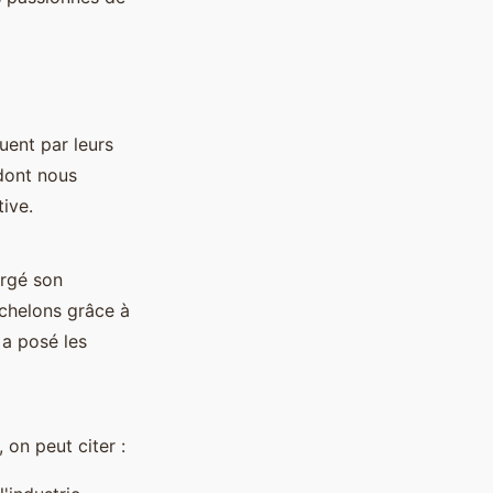
uent par leurs
 dont nous
ive.
orgé son
échelons grâce à
 a posé les
 on peut citer :