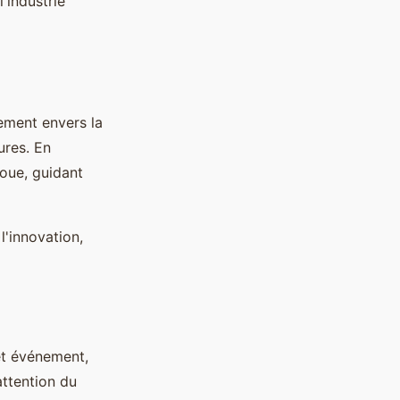
'industrie
ment envers la
ures. En
roue, guidant
l'innovation,
Cet événement,
attention du