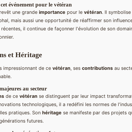
cet événement pour le vétéran
revêt une grande
importance
pour le
vétéran
. Il symbolis
hal, mais aussi une opportunité de réaffirmer son influenc
 récentes, il continue de façonner l'évolution de son domai
onnier.
ns et Héritage
s impressionnant de ce
vétéran
, ses
contributions
au secte
able.
majeures au secteur
ns
de ce
vétéran
se distinguent par leur impact transforma
novations technologiques, il a redéfini les normes de l'indus
lles pratiques. Son
héritage
se manifeste par des projets q
 générations futures.