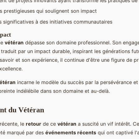
t de projets innovants ayant transformé les pratiques de l
prestigieuses qui soulignent son impact
s significatives à des initiatives communautaires
mpact
ce
vétéran
dépasse son domaine professionnel. Son engage
raduit par un impact durable, inspirant les générations fut
avoir et son expérience, il continue d'être une figure de p
excellence.
étéran
incarne le modèle du succès par la persévérance et 
preinte indélébile dans son domaine et au-delà.
nt du Vétéran
 récente, le
retour
de ce
vétéran
a suscité un vif intérêt. 
 été marqué par des
événements récents
qui ont captivé l'