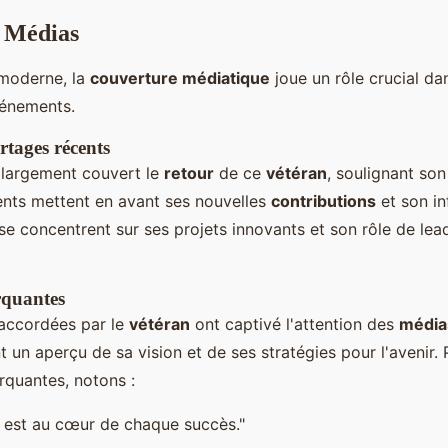
s Médias
moderne, la
couverture médiatique
joue un rôle crucial da
vénements.
ortages récents
largement couvert le
retour
de ce
vétéran
, soulignant son
cents mettent en avant ses nouvelles
contributions
et son in
se concentrent sur ses projets innovants et son rôle de lea
rquantes
accordées par le
vétéran
ont captivé l'attention des
média
 un aperçu de sa vision et de ses stratégies pour l'avenir. 
rquantes, notons :
n est au cœur de chaque succès."