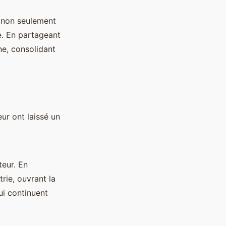
e non seulement
e. En partageant
ne, consolidant
ur ont laissé un
teur. En
trie, ouvrant la
ui continuent