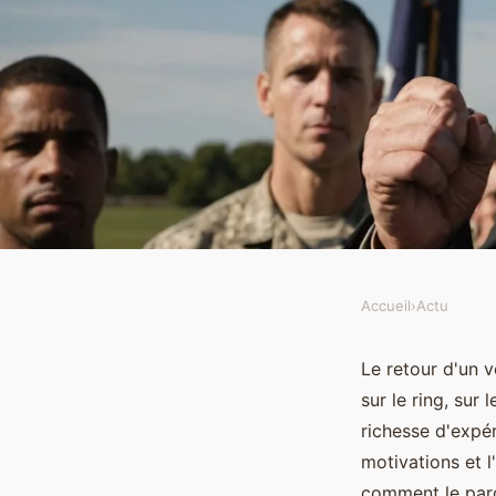
Accueil
›
Actu
ACTU
Le Retour Triomphan
Le retour d'un v
sur le ring, sur
Incontesté
richesse d'expér
motivations et l
comment le parc