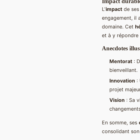
Impact durable
L'
impact
de ses 
engagement, il a
domaine. Cet
h
et à y répondre
Anecdotes illus
Mentorat
: D
bienveillant.
Innovation
:
projet majeu
Vision
: Sa v
changements 
En somme, ses
consolidant son 