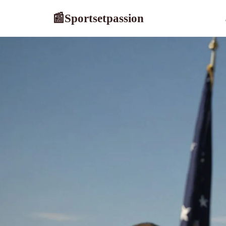
Sportsetpassion
📰