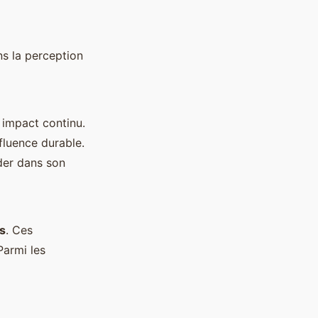
ns la perception
 impact continu.
fluence durable.
der dans son
s
. Ces
Parmi les