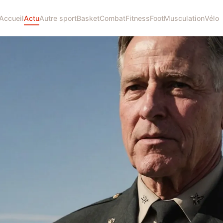
Accueil
Actu
Autre sport
Basket
Combat
Fitness
Foot
Musculation
Vélo