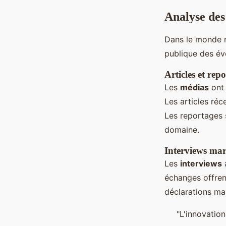
Analyse de
Dans le monde 
publique des é
Articles et rep
Les
médias
ont 
Les articles ré
Les reportages 
domaine.
Interviews ma
Les
interviews
échanges offrent
déclarations ma
"L'innovatio