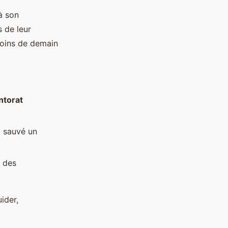
à son
s de leur
soins de demain
torat
 sauvé un
e des
ider,