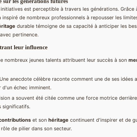
 sur les générations futures
initiatives est perceptible à travers les générations. Grâce 
 inspiré de nombreux professionnels à repousser les limite
éritage
durable témoigne de sa capacité à anticiper les be
 avec pertinence.
trant leur influence
e nombreux jeunes talents attribuent leur succès à son
men
 Une anecdote célèbre raconte comment une de ses idées a
r d'un échec imminent.
ision a souvent été citée comme une force motrice derrièr
significatifs.
contributions
et son
héritage
continuent d'inspirer et de gu
rôle de pilier dans son secteur.